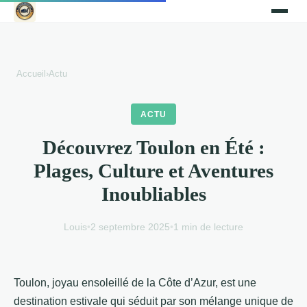
Accueil
›
Actu
ACTU
Découvrez Toulon en Été :
Plages, Culture et Aventures
Inoubliables
Louis
•
2 septembre 2025
•
1 min de lecture
Toulon, joyau ensoleillé de la Côte d’Azur, est une
destination estivale qui séduit par son mélange unique de