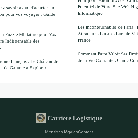
Pourquoi l'Audit SEO est Cruci
Potentiel de Votre Site Web Hi
ez savoir avant d'acheter un
Informatique
on pour vos voyages : Guide
Les Incontournables de Paris :
Attractions Locales Lors de Vot
 du Puzzle Miniature pour Vos
France
re Indispensable des
s
Comment Faire Valoir Ses Droi
de la Vie Courante : Guide Co
oine Français : Le Château de
ut de Gamme à Explorer
Carriere Logistique
Mentions légales
Contact