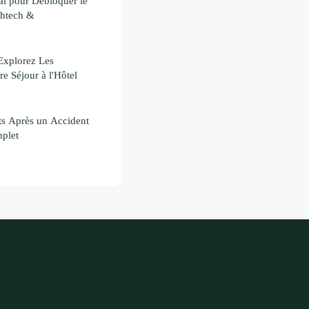
al pour Débloquer le
ghtech &
 Explorez Les
re Séjour à l'Hôtel
ts Après un Accident
mplet