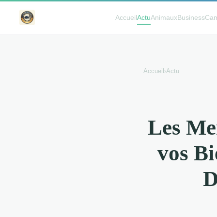
Accueil
Actu
Animaux
Business
Cam
Accueil
›
Actu
Les Mei
vos Bi
D