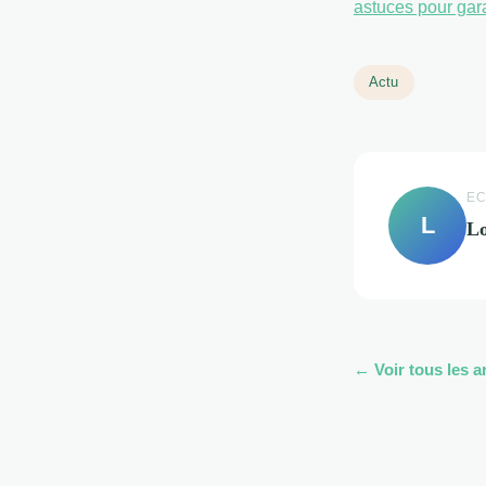
astuces pour gar
Actu
EC
L
Lo
← Voir tous les a