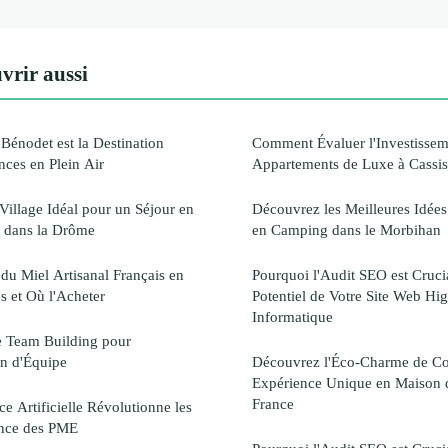
vrir aussi
énodet est la Destination
Comment Évaluer l'Investissem
nces en Plein Air
Appartements de Luxe à Cassi
Village Idéal pour un Séjour en
Découvrez les Meilleures Idée
 dans la Drôme
en Camping dans le Morbihan
du Miel Artisanal Français en
Pourquoi l'Audit SEO est Cruci
s et Où l'Acheter
Potentiel de Votre Site Web Hi
Informatique
e Team Building pour
on d'Équipe
Découvrez l'Éco-Charme de C
Expérience Unique en Maison d
France
e Artificielle Révolutionne les
ance des PME