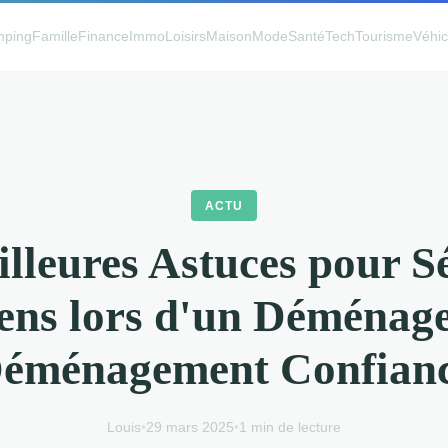
ping
Famille
Finance
Immo
Loisirs
Maison
Mode
Santé
Tech
Tourisme
Véhic
ACTU
lleures Astuces pour S
ens lors d'un Déménag
éménagement Confian
Louis
•
29 mars 2025
•
1 min de lecture