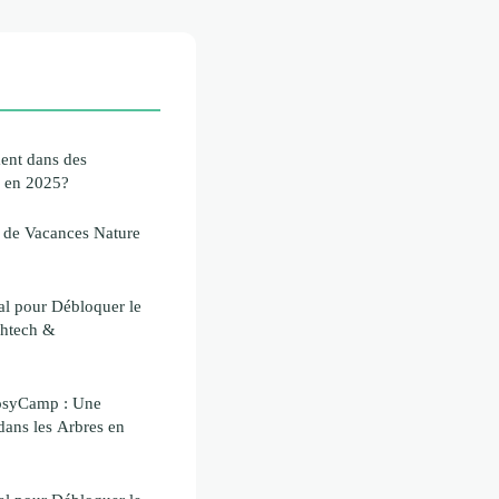
ent dans des
s en 2025?
s de Vacances Nature
al pour Débloquer le
ghtech &
osyCamp : Une
ans les Arbres en