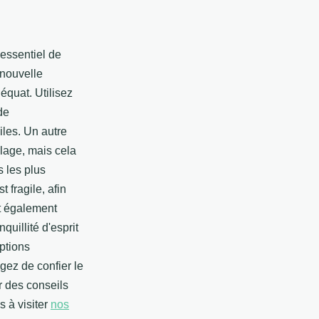
 essentiel de
 nouvelle
quat. Utilisez
de
iles. Un autre
llage, mais cela
 les plus
 fragile, afin
t également
uillité d'esprit
ptions
gez de confier le
r des conseils
 à visiter
nos