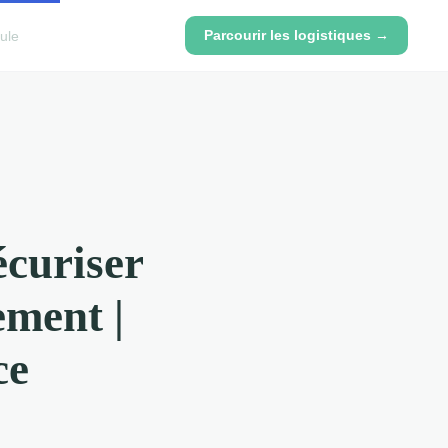
Parcourir les logistiques →
ule
écuriser
ement |
ce