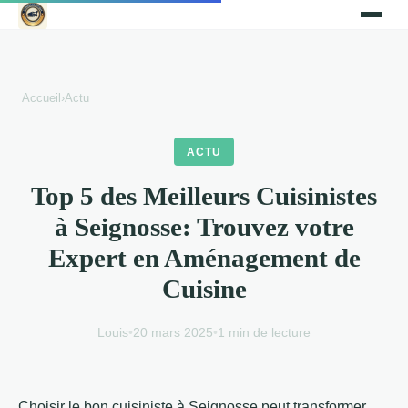
Accueil
›
Actu
ACTU
Top 5 des Meilleurs Cuisinistes
à Seignosse: Trouvez votre
Expert en Aménagement de
Cuisine
Louis
•
20 mars 2025
•
1 min de lecture
Choisir le bon cuisiniste à Seignosse peut transformer