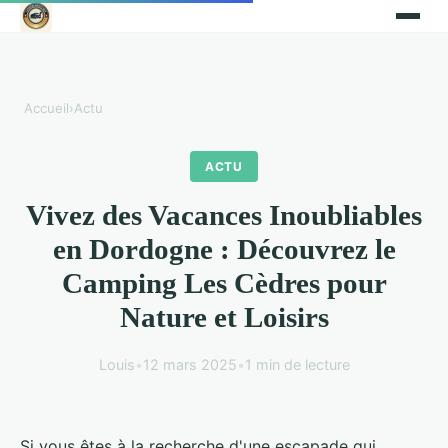
Accueil
›
Actu
ACTU
Vivez des Vacances Inoubliables
en Dordogne : Découvrez le
Camping Les Cèdres pour
Nature et Loisirs
Louis
•
12 mars 2025
•
1 min de lecture
Si vous êtes à la recherche d'une escapade qui