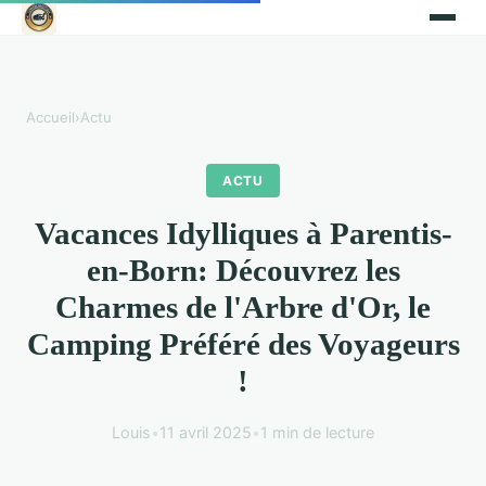
Accueil
›
Actu
ACTU
Vacances Idylliques à Parentis-
en-Born: Découvrez les
Charmes de l'Arbre d'Or, le
Camping Préféré des Voyageurs
!
Louis
•
11 avril 2025
•
1 min de lecture